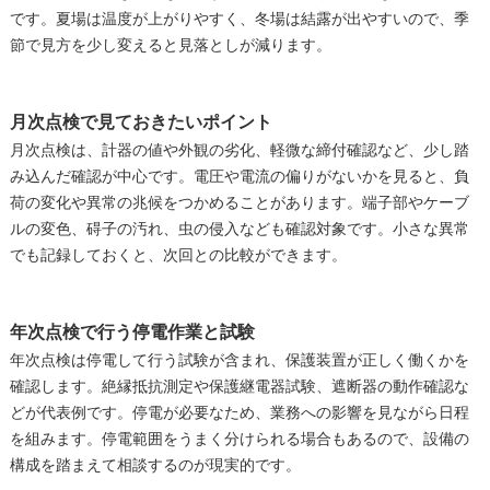
です。夏場は温度が上がりやすく、冬場は結露が出やすいので、季
節で見方を少し変えると見落としが減ります。
月次点検で見ておきたいポイント
月次点検は、計器の値や外観の劣化、軽微な締付確認など、少し踏
み込んだ確認が中心です。電圧や電流の偏りがないかを見ると、負
荷の変化や異常の兆候をつかめることがあります。端子部やケーブ
ルの変色、碍子の汚れ、虫の侵入なども確認対象です。小さな異常
でも記録しておくと、次回との比較ができます。
年次点検で行う停電作業と試験
年次点検は停電して行う試験が含まれ、保護装置が正しく働くかを
確認します。絶縁抵抗測定や保護継電器試験、遮断器の動作確認な
どが代表例です。停電が必要なため、業務への影響を見ながら日程
を組みます。停電範囲をうまく分けられる場合もあるので、設備の
構成を踏まえて相談するのが現実的です。