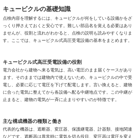
キュービクルの基礎知識
点検内容を理解するには、キュービクルが何をしている設備かをざ
っくり押さえておくと安心です。難しい部品名を覚える必要はあり
ませんが、役割と流れがわかると、点検の説明も読みやすくなりま
す。ここでは、キュービクル式高圧受電設備の基本をまとめます。
キュービクル式高圧受電設備の役割
電力会社から建物へ来る電気は、高い電圧のまま届くケースがあり
ます。そのままでは建物内で使えないため、キュービクルの中で受
電し、必要に応じて電圧を下げて配電します。言い換えると、建物
に合った電気に整えてから各設備へ配る中継地点です。この中継が
止まると、建物の電気が一斉に止まりやすいのが特徴です。
主な構成機器の種類と働き
代表的な機器は、遮断器、変圧器、保護継電器、計器類、接地関連
などです。遮断器は異常時に電気を切る役目、変圧器は電圧を変え