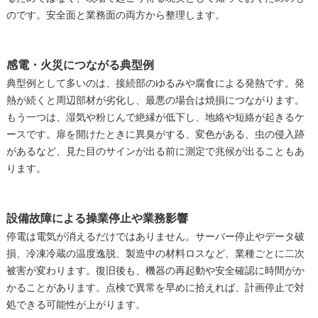
のです。安全面と業務面の両方から整理します。
感電・火災につながる典型例
典型例として多いのは、接続部のゆるみや腐食による発熱です。発
熱が続くと周辺部材が劣化し、最悪の場合は焼損につながります。
もう一つは、湿気や粉じんで絶縁が低下し、地絡や短絡が起きるケ
ースです。扉を開けたときに異臭がする、変色がある、虫の侵入跡
があるなど、見た目のサインが出る前に測定で兆候が出ることもあ
ります。
設備故障による操業停止や業務影響
停電は電気が消えるだけではありません。サーバー停止やデータ破
損、冷凍冷蔵の温度逸脱、製造中の材料ロスなど、業種ごとに二次
被害が変わります。復旧後も、機器の再起動や安全確認に時間がか
かることがあります。点検で異常を早めに拾えれば、計画停止で対
処できる可能性が上がります。