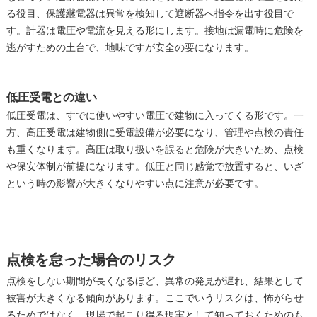
る役目、保護継電器は異常を検知して遮断器へ指令を出す役目で
す。計器は電圧や電流を見える形にします。接地は漏電時に危険を
逃がすための土台で、地味ですが安全の要になります。
低圧受電との違い
低圧受電は、すでに使いやすい電圧で建物に入ってくる形です。一
方、高圧受電は建物側に受電設備が必要になり、管理や点検の責任
も重くなります。高圧は取り扱いを誤ると危険が大きいため、点検
や保安体制が前提になります。低圧と同じ感覚で放置すると、いざ
という時の影響が大きくなりやすい点に注意が必要です。
点検を怠った場合のリスク
点検をしない期間が長くなるほど、異常の発見が遅れ、結果として
被害が大きくなる傾向があります。ここでいうリスクは、怖がらせ
るためではなく、現場で起こり得る現実として知っておくためのも