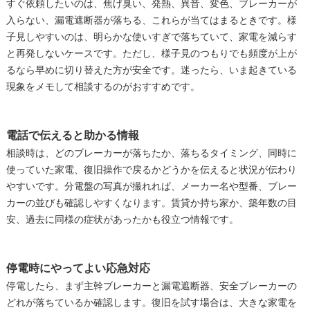
すぐ依頼したいのは、焦げ臭い、発熱、異音、変色、ブレーカーが
入らない、漏電遮断器が落ちる、これらが当てはまるときです。様
子見しやすいのは、明らかな使いすぎで落ちていて、家電を減らす
と再発しないケースです。ただし、様子見のつもりでも頻度が上が
るなら早めに切り替えた方が安全です。迷ったら、いま起きている
現象をメモして相談するのがおすすめです。
電話で伝えると助かる情報
相談時は、どのブレーカーが落ちたか、落ちるタイミング、同時に
使っていた家電、復旧操作で戻るかどうかを伝えると状況が伝わり
やすいです。分電盤の写真が撮れれば、メーカー名や型番、ブレー
カーの並びも確認しやすくなります。賃貸か持ち家か、築年数の目
安、過去に同様の症状があったかも役立つ情報です。
停電時にやってよい応急対応
停電したら、まず主幹ブレーカーと漏電遮断器、安全ブレーカーの
どれが落ちているか確認します。復旧を試す場合は、大きな家電を