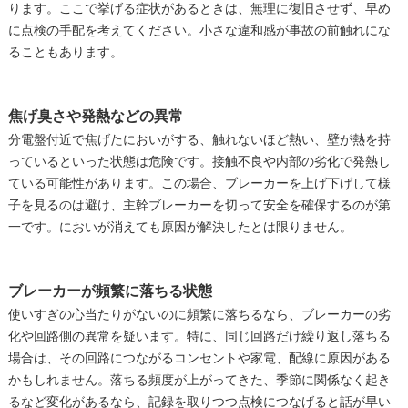
ります。ここで挙げる症状があるときは、無理に復旧させず、早め
に点検の手配を考えてください。小さな違和感が事故の前触れにな
ることもあります。
焦げ臭さや発熱などの異常
分電盤付近で焦げたにおいがする、触れないほど熱い、壁が熱を持
っているといった状態は危険です。接触不良や内部の劣化で発熱し
ている可能性があります。この場合、ブレーカーを上げ下げして様
子を見るのは避け、主幹ブレーカーを切って安全を確保するのが第
一です。においが消えても原因が解決したとは限りません。
ブレーカーが頻繁に落ちる状態
使いすぎの心当たりがないのに頻繁に落ちるなら、ブレーカーの劣
化や回路側の異常を疑います。特に、同じ回路だけ繰り返し落ちる
場合は、その回路につながるコンセントや家電、配線に原因がある
かもしれません。落ちる頻度が上がってきた、季節に関係なく起き
るなど変化があるなら、記録を取りつつ点検につなげると話が早い