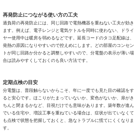
再発防止につながる使い方の工夫
過負荷の再発防止には、同じ回路で電熱機器を重ねない工夫が効き
ます。例えば、電子レンジと電気ケトルを同時に使わない、ドライ
ヤー使用中は暖房を弱めるなどです。延長コードのタコ足配線は、
発熱の原因になりやすいので控えめにします。どの部屋のコンセン
トが同じ回路か分かると調整しやすいので、分電盤の表示が薄い場
合は読みやすくしておくのも良い方法です。
定期点検の目安
分電盤は、普段触らないからこそ、年に一度でも見た目の確認をす
ると安心です。ほこりがたまっていないか、変色がないか、扉がき
ちんと閉まるかなど、目視だけでも意味があります。築年数が進ん
でいる住宅や、増設工事を重ねている場合は、症状が出ていなくて
も点検で状態を把握しておくと、急なトラブルに慌てにくくなりま
す。