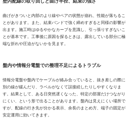
壁内配線の取り回しと曲げ半径、結束の強さ
曲げがきついと内部のより線やペアの状態が崩れ、性能が落ちるこ
とがあります。また、結束バンドで強く締めすぎると同様の影響が
出ます。施工時はゆるやかなカーブを意識し、引っ張りすぎないこ
とが基本です。工事後に原因を探るときは、露出している部分に極
端な折れや圧迫がないかを見ます。
盤内や情報分電盤での整理不足によるトラブル
情報分電盤や盤内でケーブルが絡み合っていると、抜き差しの際に
別の線が緩んだり、ラベルがなくて誤接続したりしやすくなりま
す。結果として、ある日突然遅くなった、特定の部屋だけつながり
にくい、という形で出ることがあります。盤内は見えにくい場所で
すが、配線の行き先が分かる表示、余長のまとめ方、端子の固定が
安定運用に効いてきます。