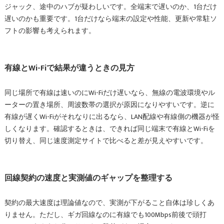
ジャック、途中のハブが疑わしいです。全端末で遅いのか、1台だけ
遅いのかも重要です。1台だけなら端末の設定や性能、更新や常駐ソ
フトの影響も考えられます。
有線とWi-Fiで結果が違うときの見方
同じ場所で有線は速いのにWi-Fiだけ遅いなら、無線の電波環境やル
ーターの置き場所、周波数帯の選択が原因になりやすいです。逆に
有線が遅くWi-Fiがそれなりに出るなら、LAN配線や有線側の機器が怪
しくなります。確認するときは、できれば同じ端末で有線とWi-Fiを
切り替え、同じ速度測定サイトで比べると差が見えやすいです。
回線契約の速度と実測値のギャップを整理する
契約の最大速度は理論値なので、実測が下がること自体は珍しくあ
りません。ただし、ギガ回線なのに有線でも100Mbps前後で頭打