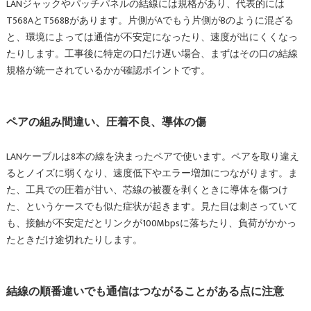
LANジャックやパッチパネルの結線には規格があり、代表的には
T568AとT568Bがあります。片側がAでもう片側がBのように混ざる
と、環境によっては通信が不安定になったり、速度が出にくくなっ
たりします。工事後に特定の口だけ遅い場合、まずはその口の結線
規格が統一されているかが確認ポイントです。
ペアの組み間違い、圧着不良、導体の傷
LANケーブルは8本の線を決まったペアで使います。ペアを取り違え
るとノイズに弱くなり、速度低下やエラー増加につながります。ま
た、工具での圧着が甘い、芯線の被覆を剥くときに導体を傷つけ
た、というケースでも似た症状が起きます。見た目は刺さっていて
も、接触が不安定だとリンクが100Mbpsに落ちたり、負荷がかかっ
たときだけ途切れたりします。
結線の順番違いでも通信はつながることがある点に注意