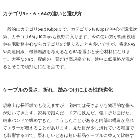
カテゴリ5e・6・6Aの違いと選び方
一般的にカテゴリ5eは1Gbpsまで、カテゴリ6も1Gbpsが中心で環境次
第、カテゴリ6Aは10Gbpsも視野に入ります。今の使い方が動画視聴
や在宅勤務中心ならカテゴリ6で足りることも多いですが、将来NAS
や高速回線、機器増設を考えるなら6Aを選ぶと安心材料になりま
す。大事なのは、配線の一部だけ高規格でも、途中に低規格が混ざ
るとそこで頭打ちになる点です。
ケーブルの長さ、折れ、踏みつけによる性能劣化
規格上は長距離でも使えますが、宅内では長さよりも物理的な傷み
が効いてきます。家具で踏んだ、ドアに挟んだ、強く折り曲げた、
結束バンドで締めすぎた、こうしたことがあると内部の構造が崩れ
てエラーが増えることがあります。見た目が少し潰れている程度で
も影響するので、疑わしいときは短い新品ケーブルに替えて比較す