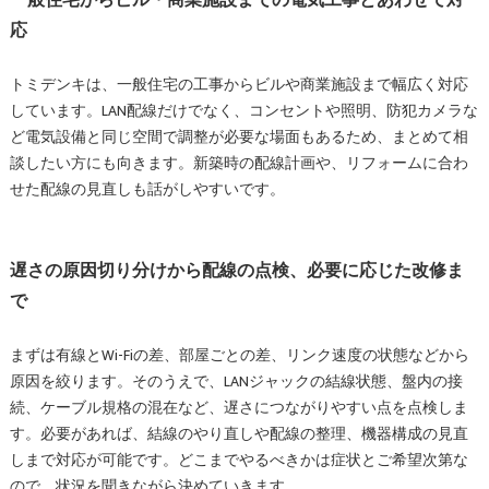
一般住宅からビル・商業施設までの電気工事とあわせて対
応
トミデンキは、一般住宅の工事からビルや商業施設まで幅広く対応
しています。LAN配線だけでなく、コンセントや照明、防犯カメラな
ど電気設備と同じ空間で調整が必要な場面もあるため、まとめて相
談したい方にも向きます。新築時の配線計画や、リフォームに合わ
せた配線の見直しも話がしやすいです。
遅さの原因切り分けから配線の点検、必要に応じた改修ま
で
まずは有線とWi-Fiの差、部屋ごとの差、リンク速度の状態などから
原因を絞ります。そのうえで、LANジャックの結線状態、盤内の接
続、ケーブル規格の混在など、遅さにつながりやすい点を点検しま
す。必要があれば、結線のやり直しや配線の整理、機器構成の見直
しまで対応が可能です。どこまでやるべきかは症状とご希望次第な
ので、状況を聞きながら決めていきます。