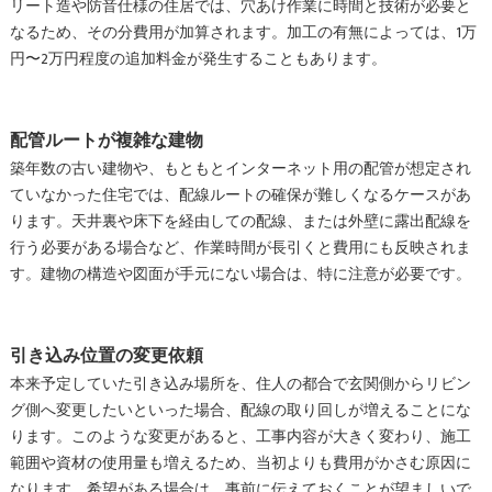
リート造や防音仕様の住居では、穴あけ作業に時間と技術が必要と
なるため、その分費用が加算されます。加工の有無によっては、1万
円〜2万円程度の追加料金が発生することもあります。
配管ルートが複雑な建物
築年数の古い建物や、もともとインターネット用の配管が想定され
ていなかった住宅では、配線ルートの確保が難しくなるケースがあ
ります。天井裏や床下を経由しての配線、または外壁に露出配線を
行う必要がある場合など、作業時間が長引くと費用にも反映されま
す。建物の構造や図面が手元にない場合は、特に注意が必要です。
引き込み位置の変更依頼
本来予定していた引き込み場所を、住人の都合で玄関側からリビン
グ側へ変更したいといった場合、配線の取り回しが増えることにな
ります。このような変更があると、工事内容が大きく変わり、施工
範囲や資材の使用量も増えるため、当初よりも費用がかさむ原因に
なります。希望がある場合は、事前に伝えておくことが望ましいで