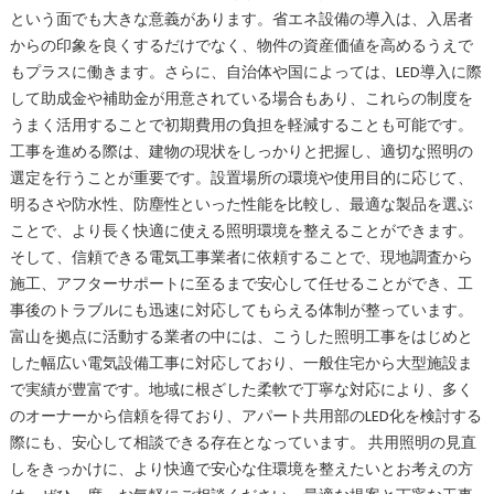
という面でも大きな意義があります。省エネ設備の導入は、入居者
からの印象を良くするだけでなく、物件の資産価値を高めるうえで
もプラスに働きます。さらに、自治体や国によっては、LED導入に際
して助成金や補助金が用意されている場合もあり、これらの制度を
うまく活用することで初期費用の負担を軽減することも可能です。
工事を進める際は、建物の現状をしっかりと把握し、適切な照明の
選定を行うことが重要です。設置場所の環境や使用目的に応じて、
明るさや防水性、防塵性といった性能を比較し、最適な製品を選ぶ
ことで、より長く快適に使える照明環境を整えることができます。
そして、信頼できる電気工事業者に依頼することで、現地調査から
施工、アフターサポートに至るまで安心して任せることができ、工
事後のトラブルにも迅速に対応してもらえる体制が整っています。
富山を拠点に活動する業者の中には、こうした照明工事をはじめと
した幅広い電気設備工事に対応しており、一般住宅から大型施設ま
で実績が豊富です。地域に根ざした柔軟で丁寧な対応により、多く
のオーナーから信頼を得ており、アパート共用部のLED化を検討する
際にも、安心して相談できる存在となっています。 共用照明の見直
しをきっかけに、より快適で安心な住環境を整えたいとお考えの方