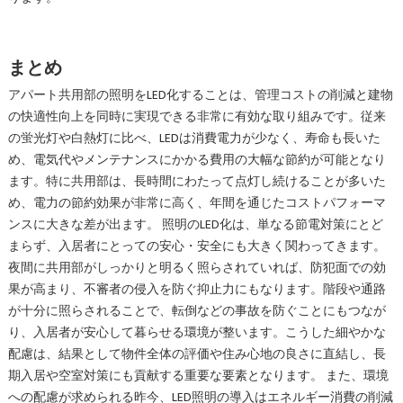
まとめ
アパート共用部の照明をLED化することは、管理コストの削減と建物
の快適性向上を同時に実現できる非常に有効な取り組みです。従来
の蛍光灯や白熱灯に比べ、LEDは消費電力が少なく、寿命も長いた
め、電気代やメンテナンスにかかる費用の大幅な節約が可能となり
ます。特に共用部は、長時間にわたって点灯し続けることが多いた
め、電力の節約効果が非常に高く、年間を通じたコストパフォーマ
ンスに大きな差が出ます。 照明のLED化は、単なる節電対策にとど
まらず、入居者にとっての安心・安全にも大きく関わってきます。
夜間に共用部がしっかりと明るく照らされていれば、防犯面での効
果が高まり、不審者の侵入を防ぐ抑止力にもなります。階段や通路
が十分に照らされることで、転倒などの事故を防ぐことにもつなが
り、入居者が安心して暮らせる環境が整います。こうした細やかな
配慮は、結果として物件全体の評価や住み心地の良さに直結し、長
期入居や空室対策にも貢献する重要な要素となります。 また、環境
への配慮が求められる昨今、LED照明の導入はエネルギー消費の削減