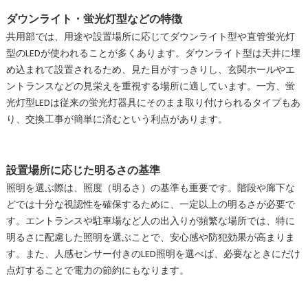
ダウンライト・蛍光灯型などの特徴
共用部では、用途や設置場所に応じてダウンライト型や直管蛍光灯
型のLEDが使われることが多くあります。ダウンライト型は天井に埋
め込まれて設置されるため、見た目がすっきりし、玄関ホールやエ
ントランスなどの見栄えを重視する場所に適しています。一方、蛍
光灯型LEDは従来の蛍光灯器具にそのまま取り付けられるタイプもあ
り、交換工事が簡単に済むという利点があります。
設置場所に応じた明るさの基準
照明を選ぶ際は、照度（明るさ）の基準も重要です。階段や廊下な
どでは十分な視認性を確保するために、一定以上の明るさが必要で
す。エントランスや駐車場など人の出入りが頻繁な場所では、特に
明るさに配慮した照明を選ぶことで、安心感や防犯効果が高まりま
す。また、人感センサー付きのLED照明を選べば、必要なときにだけ
点灯することで電力の節約にもなります。