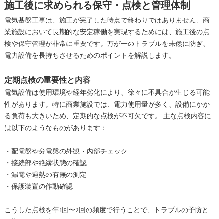
施工後に求められる保守・点検と管理体制
電気基盤工事は、施工が完了した時点で終わりではありません。商
業施設において長期的な安定稼働を実現するためには、施工後の点
検や保守管理が非常に重要です。万が一のトラブルを未然に防ぎ、
電力設備を長持ちさせるためのポイントを解説します。
定期点検の重要性と内容
電気設備は使用環境や経年劣化により、徐々に不具合が生じる可能
性があります。特に商業施設では、電力使用量が多く、設備にかか
る負荷も大きいため、定期的な点検が不可欠です。 主な点検内容に
は以下のようなものがあります：
・配電盤や分電盤の外観・内部チェック
・接続部や絶縁状態の確認
・漏電や過熱の有無の測定
・保護装置の作動確認
こうした点検を年1回〜2回の頻度で行うことで、トラブルの予防と