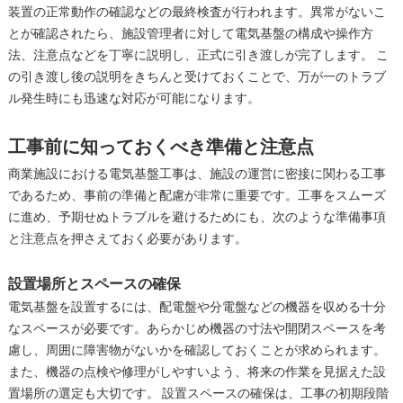
装置の正常動作の確認などの最終検査が行われます。異常がないこ
とが確認されたら、施設管理者に対して電気基盤の構成や操作方
法、注意点などを丁寧に説明し、正式に引き渡しが完了します。 こ
の引き渡し後の説明をきちんと受けておくことで、万が一のトラブ
ル発生時にも迅速な対応が可能になります。
工事前に知っておくべき準備と注意点
商業施設における電気基盤工事は、施設の運営に密接に関わる工事
であるため、事前の準備と配慮が非常に重要です。工事をスムーズ
に進め、予期せぬトラブルを避けるためにも、次のような準備事項
と注意点を押さえておく必要があります。
設置場所とスペースの確保
電気基盤を設置するには、配電盤や分電盤などの機器を収める十分
なスペースが必要です。あらかじめ機器の寸法や開閉スペースを考
慮し、周囲に障害物がないかを確認しておくことが求められます。
また、機器の点検や修理がしやすいよう、将来の作業を見据えた設
置場所の選定も大切です。 設置スペースの確保は、工事の初期段階