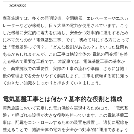
2025/05/27
商業施設では、多くの照明設備、空調機器、エレベーターやエスカ
レーターなどが稼働し、日々大量の電力が使用されています。こう
した機器に安定的に電力を供給し、安全かつ効率的に運用するため
に不可欠なのが「電気基盤工事」です。 初めて耳にする方にとって
は「電気基盤って何？」「どんな役割があるの？」といった疑問も
あるかもしれませんが、この工事は施設全体の“電気の司令塔”を整
える極めて重要な工程です。 本記事では、電気基盤工事の基本か
ら、商業施設での重要性、実際の工事の流れや準備、さらには施工
後の管理までを分かりやすく解説します。工事を依頼する前に知っ
ておきたい知識をしっかりと押さえていきましょう。
電気基盤工事とは何か？基本的な役割と構成
商業施設において安定した電力供給を実現するためには、「電気基
盤」と呼ばれる設備が大きな役割を担っています。この電気基盤工
事は、配電をコントロールするための装置を設置し、適切に配線を
整えることで、施設全体の電気を安全かつ効率的に運用できるよう