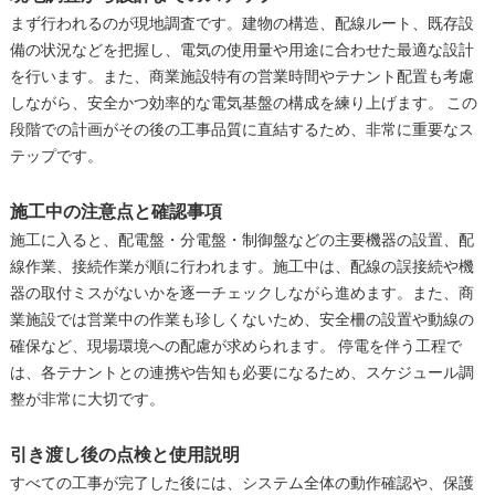
まず行われるのが現地調査です。建物の構造、配線ルート、既存設
備の状況などを把握し、電気の使用量や用途に合わせた最適な設計
を行います。また、商業施設特有の営業時間やテナント配置も考慮
しながら、安全かつ効率的な電気基盤の構成を練り上げます。 この
段階での計画がその後の工事品質に直結するため、非常に重要なス
テップです。
施工中の注意点と確認事項
施工に入ると、配電盤・分電盤・制御盤などの主要機器の設置、配
線作業、接続作業が順に行われます。施工中は、配線の誤接続や機
器の取付ミスがないかを逐一チェックしながら進めます。また、商
業施設では営業中の作業も珍しくないため、安全柵の設置や動線の
確保など、現場環境への配慮が求められます。 停電を伴う工程で
は、各テナントとの連携や告知も必要になるため、スケジュール調
整が非常に大切です。
引き渡し後の点検と使用説明
すべての工事が完了した後には、システム全体の動作確認や、保護