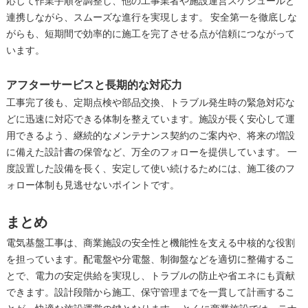
応じて作業手順を調整し、他の工事業者や施設運営スケジュールと
連携しながら、スムーズな進行を実現します。 安全第一を徹底しな
がらも、短期間で効率的に施工を完了させる点が信頼につながって
います。
アフターサービスと長期的な対応力
工事完了後も、定期点検や部品交換、トラブル発生時の緊急対応な
どに迅速に対応できる体制を整えています。施設が長く安心して運
用できるよう、継続的なメンテナンス契約のご案内や、将来の増設
に備えた設計書の保管など、万全のフォローを提供しています。 一
度設置した設備を長く、安定して使い続けるためには、施工後のフ
ォロー体制も見逃せないポイントです。
まとめ
電気基盤工事は、商業施設の安全性と機能性を支える中核的な役割
を担っています。配電盤や分電盤、制御盤などを適切に整備するこ
とで、電力の安定供給を実現し、トラブルの防止や省エネにも貢献
できます。設計段階から施工、保守管理までを一貫して計画するこ