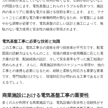
力の供給が安定していないと照明が暗くなる、空調が効かないなど
の問題が生じます。電気基盤はこれらのトラブルを防ぎつつ、施設
内の各エリアに最適な電力を届ける役割を果たします。 また、テナ
ントごとに必要な電力量や稼働時間が異なるため、分電盤による細
やかな調整が必要です。電気基盤の正しい設計と施工によって、無
駄のない電力使用と安全性の確保が実現されます。
電気基盤工事に必要な技術と知識
この工事には、電気工事士の資格を持つ技術者が不可欠です。配電
図面の読解力はもちろんのこと、現場の構造や使用機器に応じた電
力量の計算、配線経路の設計、そして安全基準を守った施工知識が
求められます。 さらに、商業施設特有のスケジュール管理や、他の
工事との連携も必要になるため、経験と柔軟な対応力も重要な要素
です。専門知識だけでなく、現場対応力が問われる工事であると言
えるでしょう。
商業施設における電気基盤工事の重要性
多くの人が利用する商業施設では、電気設備の安全性と信頼性がそ