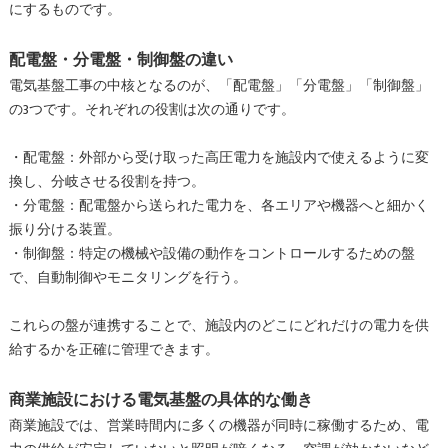
にするものです。
配電盤・分電盤・制御盤の違い
電気基盤工事の中核となるのが、「配電盤」「分電盤」「制御盤」
の3つです。それぞれの役割は次の通りです。
・配電盤：外部から受け取った高圧電力を施設内で使えるように変
換し、分岐させる役割を持つ。
・分電盤：配電盤から送られた電力を、各エリアや機器へと細かく
振り分ける装置。
・制御盤：特定の機械や設備の動作をコントロールするための盤
で、自動制御やモニタリングを行う。
これらの盤が連携することで、施設内のどこにどれだけの電力を供
給するかを正確に管理できます。
商業施設における電気基盤の具体的な働き
商業施設では、営業時間内に多くの機器が同時に稼働するため、電