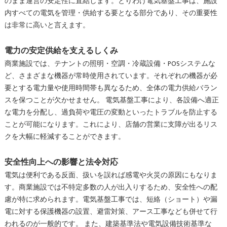
のまま運営の安定性に直結します。とりわけ電気基盤工事は、施設
内すべての電気を管理・供給する要となる部分であり、その重要性
は非常に高いと言えます。
電力の安定供給を支えるしくみ
商業施設では、テナントの照明・空調・冷蔵設備・POSシステムな
ど、さまざまな機器が常時使用されています。それぞれの機器が必
要とする電力量や使用時間帯も異なるため、全体の電力供給バラン
スを保つことが欠かせません。 電気基盤工事により、各設備へ適正
な電力を分配し、過負荷や電圧の変動といったトラブルを防止する
ことが可能になります。これにより、店舗の営業に支障が出るリス
クを大幅に軽減することができます。
安全性向上への影響と法令対応
電気は便利である反面、扱いを誤れば感電や火災の原因にもなりま
す。商業施設では不特定多数の人が出入りするため、安全性への配
慮が特に求められます。電気基盤工事では、短絡（ショート）や漏
電に対する保護機器の設置、避雷対策、アース工事なども併せて行
われるのが一般的です。 また、建築基準法や電気設備技術基準な